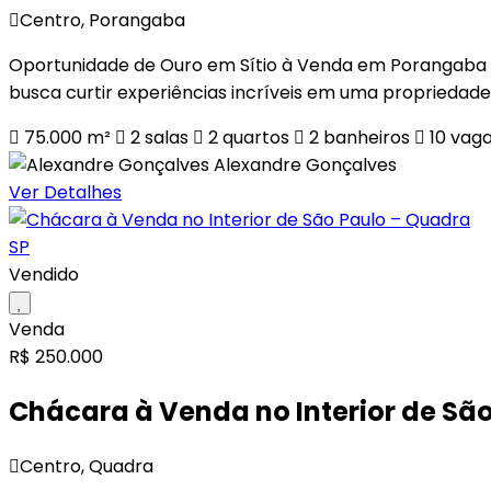
Centro, Porangaba
Oportunidade de Ouro em Sítio à Venda em Porangaba S
busca curtir experiências incríveis em uma propriedade 
75.000 m²
2
salas
2
quartos
2
banheiros
10
vag
Alexandre Gonçalves
Ver Detalhes
Vendido
Venda
R$ 250.000
Chácara à Venda no Interior de Sã
Centro, Quadra