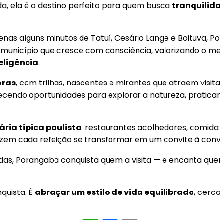
, ela é o destino perfeito para quem busca
tranquilid
enas alguns minutos de Tatuí, Cesário Lange e Boituva, 
m município que cresce com consciência, valorizando o me
teligência
.
oras
, com trilhas, nascentes e mirantes que atraem visit
ecendo oportunidades para explorar a natureza, praticar
ária típica paulista
: restaurantes acolhedores, comida c
fazem cada refeição se transformar em um convite à convi
as, Porangaba conquista quem a visita — e encanta quem
nquista. É
abraçar um estilo de vida equilibrado
, cerc