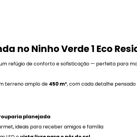
da no Ninho Verde 1 Eco Res
um refúgio de conforto e sofisticação — perfeita para mo
 um terreno amplo de
450 m²
, com cada detalhe pensado 
 rouparia planejada
urmet, ideais para receber amigos e família
em LED e
vista livre para o pôr do sol