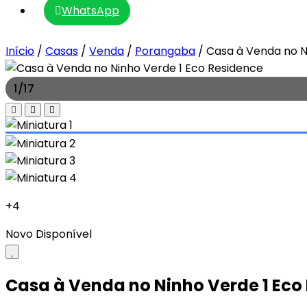
WhatsApp
Início
/
Casas
/
Venda
/
Porangaba
/
Casa à Venda no N
1
/
17
+4
Novo
Disponível
Casa à Venda no Ninho Verde 1 Eco