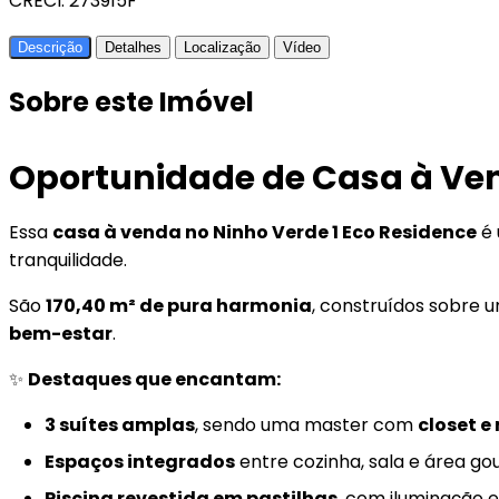
CRECI: 273915F
Descrição
Detalhes
Localização
Vídeo
Sobre este Imóvel
Oportunidade de Casa à Ven
Essa
casa à venda no Ninho Verde 1 Eco Residence
é 
tranquilidade.
São
170,40 m² de pura harmonia
, construídos sobre
bem-estar
.
✨
Destaques que encantam:
3 suítes amplas
, sendo uma master com
closet e
Espaços integrados
entre cozinha, sala e área go
Piscina revestida em pastilhas
, com iluminação 