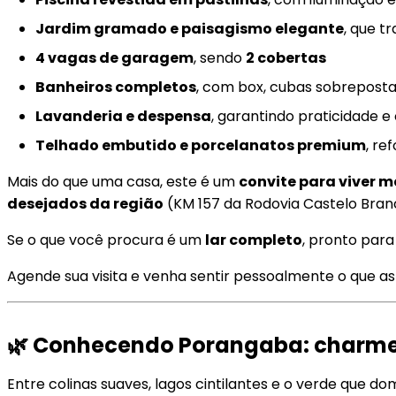
Jardim gramado e paisagismo elegante
, que t
4 vagas de garagem
, sendo
2 cobertas
Banheiros completos
, com box, cubas sobrepos
Lavanderia e despensa
, garantindo praticidade e
Telhado embutido e porcelanatos premium
, re
Mais do que uma casa, este é um
convite para viver m
desejados da região
(KM 157 da Rodovia Castelo Bran
Se o que você procura é um
lar completo
, pronto par
Agende sua visita e venha sentir pessoalmente o que 
🌿 Conhecendo
Porangaba: charme, 
Entre colinas suaves, lagos cintilantes e o verde que do