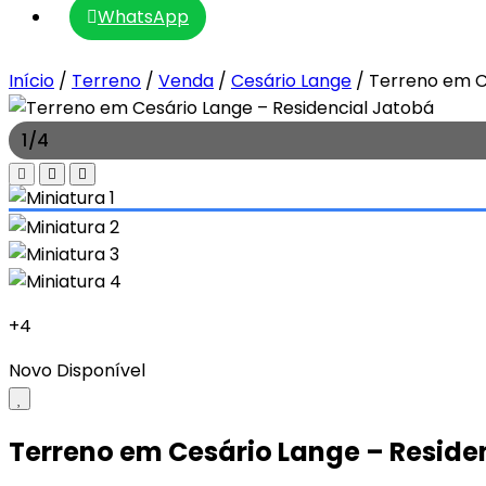
WhatsApp
Início
/
Terreno
/
Venda
/
Cesário Lange
/
Terreno em C
1
/
4
+4
Novo
Disponível
Terreno em Cesário Lange – Reside