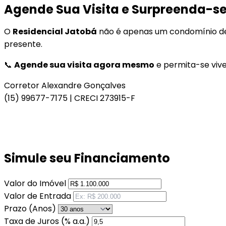
Agende Sua Visita e Surpreenda-s
O
Residencial Jatobá
não é apenas um condomínio de a
presente.
📞
Agende sua visita agora mesmo
e permita-se vive
Corretor Alexandre Gonçalves
(15) 99677-7175 | CRECI 273915-F
Simule seu Financiamento
Valor do Imóvel
Valor de Entrada
Prazo (Anos)
Taxa de Juros (% a.a.)