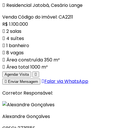
Residencial Jatobá, Cesário Lange
Venda
Código do imóvel: CA2211
R$ 1.100.000
2 salas
4 suítes
1 banheiro
8 vagas
Área construída 350 m²
Área total 1000 m²
Agendar Visita
Falar via WhatsApp
Enviar Mensagem
Corretor Responsável:
Alexandre Gonçalves