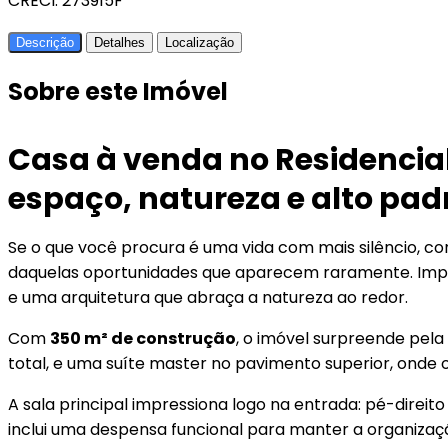
CRECI: 273915F
Descrição
Detalhes
Localização
Sobre este Imóvel
Casa à venda no Residencia
espaço, natureza e alto pad
Se o que você procura é uma vida com mais silêncio, c
daquelas oportunidades que aparecem raramente. Impla
e uma arquitetura que abraça a natureza ao redor.
Com
350 m² de construção
, o imóvel surpreende pela
total, e uma suíte master no pavimento superior, onde o
A sala principal impressiona logo na entrada: pé-direi
inclui uma despensa funcional para manter a organização