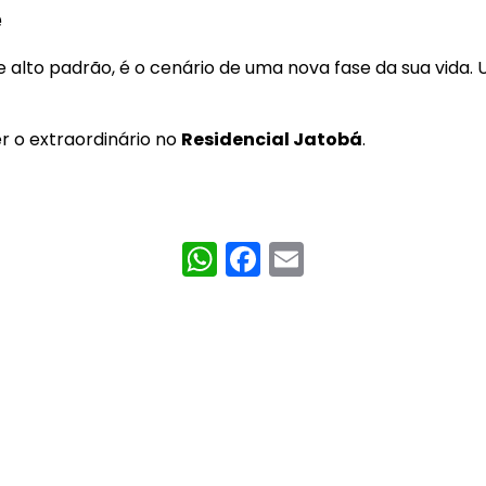
e
lto padrão, é o cenário de uma nova fase da sua vida. U
r o extraordinário no
Residencial Jatobá
.
WhatsApp
Facebook
Email