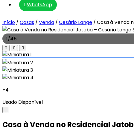
WhatsApp
Início
/
Casas
/
Venda
/
Cesário Lange
/
Casa à Venda no
1
/
45
+4
Usado
Disponível
Casa à Venda no Residencial Jatob